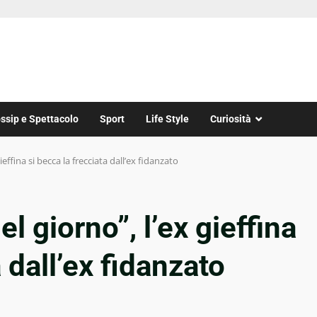
ssip e Spettacolo
Sport
Life Style
Curiosità
gieffina si becca la frecciata dall’ex fidanzato
el giorno”, l’ex gieffina
 dall’ex fidanzato