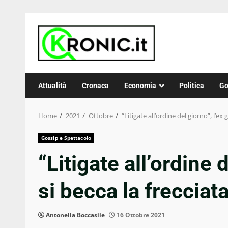
Skip
to
content
Attualità
Cronaca
Economia
Politica
Go
Home
2021
Ottobre
“Litigate all’ordine del giorno”, l’ex 
Gossip e Spettacolo
“Litigate all’ordine d
si becca la frecciata
Antonella Boccasile
16 Ottobre 2021