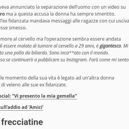
 aveva annunciato la separazione dell’uomo con un video su
ero
ma a questa accusa la donna ha sempre smentito.
’ex fidanzata mandava messaggi alle ragazze con cui usciv
esse smesso.
 tumore al cervello ma l’operazione sembra essere andata
i essere malato di tumore al cervello a 29 anni, è
gigantesco
. Mi
to una palla da biliardo. Sono inca**ato con il mondo.
 so se continuerò a pubblicare su Instagram. Farò come mi sento
cile momento della sua vita è legato ad un’altra donna
 di veleno alle sue ex fidanzate.
cial: “Vi presento la mia gemella”
sull’addio ad ‘Amici’
 frecciatine