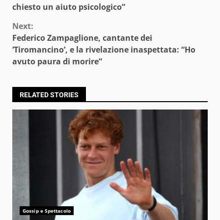
Reading
chiesto un aiuto psicologico”
Next:
Federico Zampaglione, cantante dei
‘Tiromancino’, e la rivelazione inaspettata: “Ho
avuto paura di morire”
RELATED STORIES
Gossip e Spettacolo