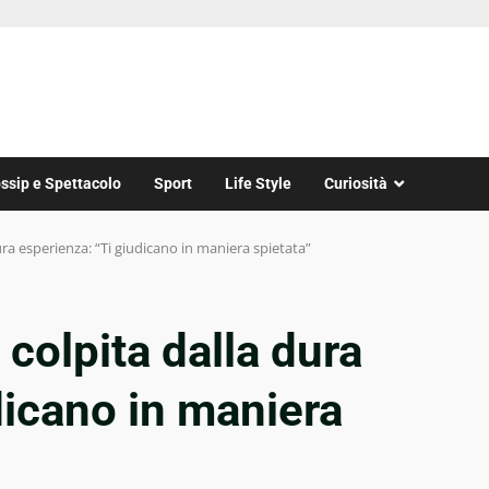
ssip e Spettacolo
Sport
Life Style
Curiosità
ra esperienza: “Ti giudicano in maniera spietata”
colpita dalla dura
dicano in maniera