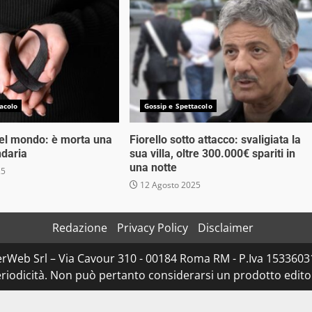
acolo
Gossip e Spettacolo
nel mondo: è morta una
Fiorello sotto attacco: svaligiata la
ndaria
sua villa, oltre 300.000€ spariti in
una notte
25
12 Agosto 2025
Redazione
Privacy Policy
Disclaimer
rWeb Srl – Via Cavour 310 - 00184 Roma RM - P.Iva 153360310
iodicità. Non può pertanto considerarsi un prodotto editoria