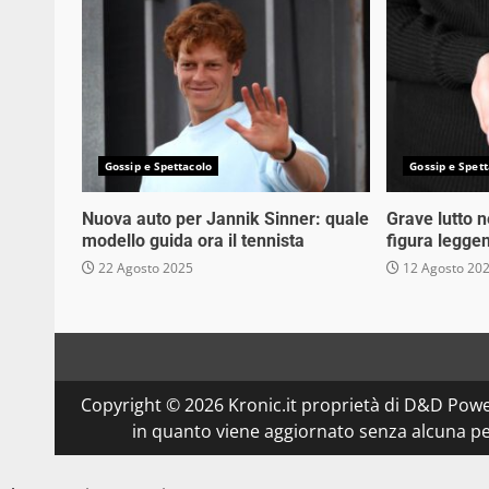
Gossip e Spettacolo
Gossip e Spett
Nuova auto per Jannik Sinner: quale
Grave lutto 
modello guida ora il tennista
figura legge
22 Agosto 2025
12 Agosto 20
Copyright © 2026 Kronic.it proprietà di D&D Powe
in quanto viene aggiornato senza alcuna per