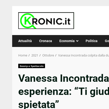
Skip
to
content
Attualità
Cronaca
Economia
Politica
Go
Home
2021
Ottobre
Vanessa Incontrada colpita dalla du
Gossip e Spettacolo
Vanessa Incontrada 
esperienza: “Ti giu
spietata”