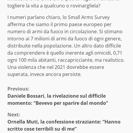
togliere la vita a qualcuno o rovinargliela?
I numeri parlano chiaro, lo Small Arms Survey
afferma che siamo il primo paese europeo per
numero di armi da fuoco in circolazione. Si stimano
intorno ai 7 milioni di armi da fuoco di ogni genere,
distribuite nella popolazione. Un altro dato difficile
da comprendere è quello inerente agli omicidi, 0,71
ogni 100 mila abitanti, raccapricciante, ma realistico.
Una violenza che nel 2021 dovrebbe essere
superata, invece ancora persiste.
Continue
Previous:
Daniele Bossari, la rivelazione sul difficile
Reading
momento: “Bevevo per sparire dal mondo”
Next:
Ornella Muti, la confessione straziante: “Hanno
scritto cose terribili su di me”