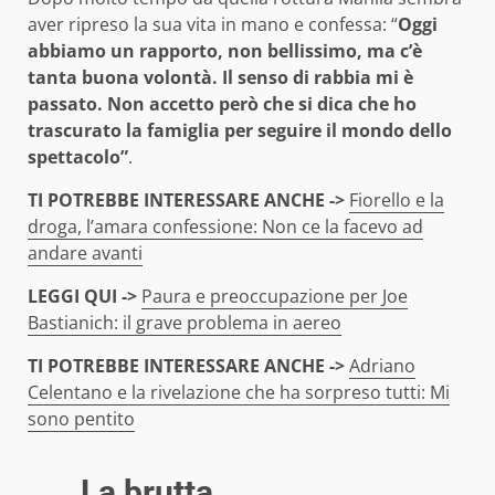
aver ripreso la sua vita in mano e confessa: “
Oggi
abbiamo un rapporto, non bellissimo, ma c’è
tanta buona volontà. Il senso di rabbia mi è
passato. Non accetto però che si dica che ho
trascurato la famiglia per seguire il mondo dello
spettacolo”
.
TI POTREB
BE INTERESSARE ANCHE ->
F
iorello e la
droga, l’amara confessione: Non ce la facevo ad
andare avanti
LEGGI QUI ->
Paura e preoccupazione per Joe
Bastianich: il grave problema in aereo
TI POTREBBE INTERESSARE ANCHE ->
Adriano
Celentano e la rivela
zione che ha sorpreso tutti: Mi
sono pentito
La brutta