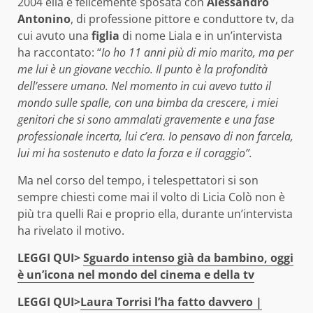
2004 ella è felicemente sposata con
Alessandro
Antonino
, di professione pittore e conduttore tv, da
cui avuto una
figlia
di nome Liala e in un’intervista
ha raccontato: “
Io ho 11 anni più di mio marito, ma per
me lui è un giovane vecchio. Il punto è la profondità
dell’essere umano. Nel momento in cui avevo tutto il
mondo sulle spalle, con una bimba da crescere, i miei
genitori che si sono ammalati gravemente e una fase
professionale incerta, lui c’era. Io pensavo di non farcela,
lui mi ha sostenuto e dato la forza e il coraggio”.
Ma nel corso del tempo, i telespettatori si son
sempre chiesti come mai il volto di Licia Colò non è
più tra quelli Rai e proprio ella, durante un’intervista
ha rivelato il motivo.
LEGGI QUI>
Sguardo intenso già da bambino, oggi
è un’icona nel mondo del cinema e della tv
LEGGI QUI>
Laura Torrisi l’ha fatto davvero |