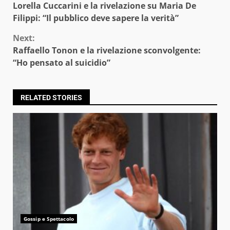
Lorella Cuccarini e la rivelazione su Maria De
Reading
Filippi: “Il pubblico deve sapere la verità”
Next:
Raffaello Tonon e la rivelazione sconvolgente:
“Ho pensato al suicidio”
RELATED STORIES
Gossip e Spettacolo