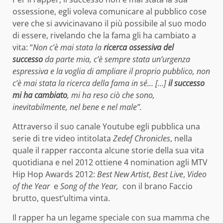
ossessione, egli voleva comunicare al pubblico cose
vere che si avvicinavano il più possibile al suo modo
di essere, rivelando che la fama gli ha cambiato a
vita: “
Non c’è mai stata la
ricerca ossessiva del
successo
da parte mia, c’è sempre stata un’urgenza
espressiva e la voglia di ampliare il proprio pubblico, non
c’è mai stata la ricerca della fama in sé… […]
il successo
mi ha cambiato
, mi ha reso ciò che sono,
inevitabilmente, nel bene e nel male”.
Attraverso il suo canale Youtube egli pubblica una
serie di tre video intitolata
Zedef Chronicles
, nella
quale il rapper racconta alcune storie della sua vita
quotidiana e nel 2012 ottiene 4 nomination agli MTV
Hip Hop Awards 2012:
Best New Artist
,
Best Live
,
Video
of the Year
e
Song of the Year,
con il brano Faccio
brutto, quest’ultima vinta.
Il rapper ha un legame speciale con sua mamma che