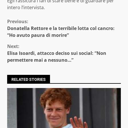
Egli rassicura i fan di stare bene e di guardare per
intero l’intervista.
Continue
Previous:
Donatella Rettore e la terribile lotta col cancro:
Reading
“Ho avuto paura di morire”
Next:
Elisa Isoardi, attacco deciso sui social: “Non
permettere mai a nessuno…”
RELATED STORIES