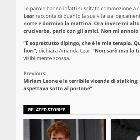
Le parole hanno infatti suscitato commozione a c
Lear
racconta di quanto la sua vita sia logicam
notte e dormivo la mattina. Ora invece mi alto p
cruciverba, parlo con gli amici. Non mi annoio
“E soprattutto dipingo, che è la mia terapia. Q
fiori”,
dichiara Amanda Lear. “
Non sarò mai la ti
visibilmente scossa.
Continue
Previous:
Miriam Leone e la terribile vicenda di stalking:
Reading
aspettava sotto al portone”
RELATED STORIES