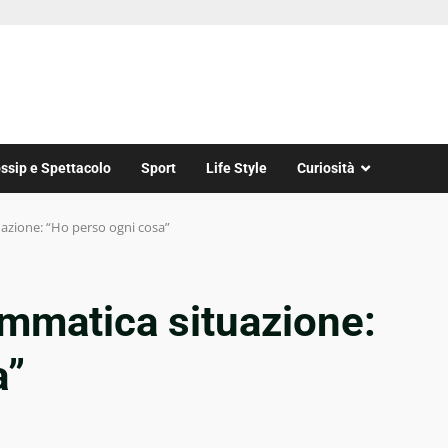
ssip e Spettacolo
Sport
Life Style
Curiosità
azione: “Ho perso ogni cosa”
ammatica situazione:
a”