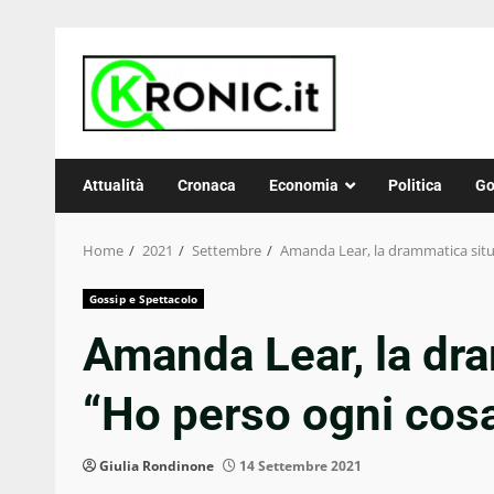
Skip
to
content
Attualità
Cronaca
Economia
Politica
Go
Home
2021
Settembre
Amanda Lear, la drammatica situ
Gossip e Spettacolo
Amanda Lear, la dr
“Ho perso ogni cos
Giulia Rondinone
14 Settembre 2021