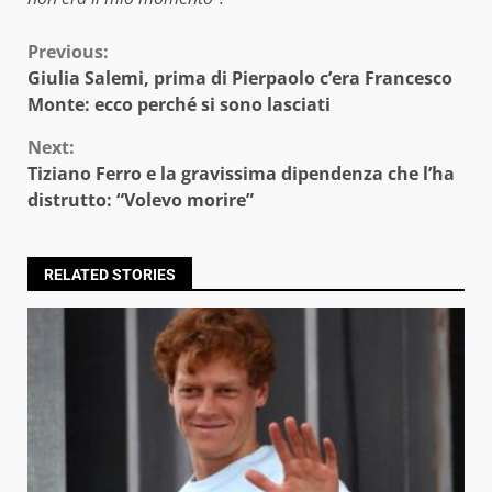
Continue
Previous:
Giulia Salemi, prima di Pierpaolo c’era Francesco
Reading
Monte: ecco perché si sono lasciati
Next:
Tiziano Ferro e la gravissima dipendenza che l’ha
distrutto: “Volevo morire”
RELATED STORIES