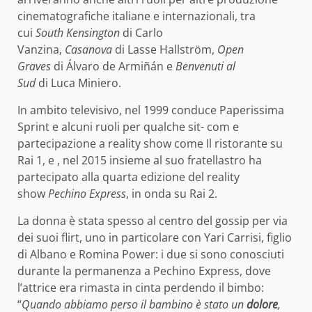
cinematografiche italiane e internazionali, tra
cui
South Kensington
di Carlo
Vanzina,
Casanova
di Lasse Hallström,
Open
Graves
di Álvaro de Armiñán e
Benvenuti al
Sud
di Luca Miniero.
In ambito televisivo, nel 1999 conduce Paperissima
Sprint e alcuni ruoli per qualche sit- com e
partecipazione a reality show come Il ristorante su
Rai 1, e , nel 2015 insieme al suo fratellastro ha
partecipato alla quarta edizione del reality
show
Pechino Express
, in onda su Rai 2.
La donna è stata spesso al centro del gossip per via
dei suoi flirt, uno in particolare con Yari Carrisi, figlio
di Albano e Romina Power: i due si sono conosciuti
durante la permanenza a Pechino Express, dove
l’attrice era rimasta in cinta perdendo il bimbo:
“
Quando abbiamo perso il bambino è stato un
dolore
,