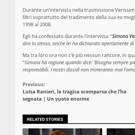
Durante un’intervista nella trasmissione Verissimo
filtri soprattutto del tradimento della sua ex mo
1998 al 2008.
Egli ha confessato durante l’intervista: “
Simona Ven
dire lo stesso, anche lei ha dichiarato apertamente di
Ma tra loro ora non c’è più nessun rancore, in qu
“
Simona ha ragione quando dice: ‘Bisogna sempre parl
responsabili. I nostri dissidi non mineranno mai l’am
Continue
Previous:
Luisa Ranieri, la tragica scomparsa che l’ha
Reading
segnata | Un vuoto enorme
RELATED STORIES