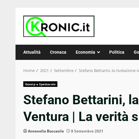
Skip
to
content
Attualità
Cronaca
Economia
Politica
Go
Home
2021
Settembre
Stefano Bettarini, la rivelazione
Gossip e Spettacolo
Stefano Bettarini, l
Ventura | La verità 
Antonella Boccasile
8 Settembre 2021