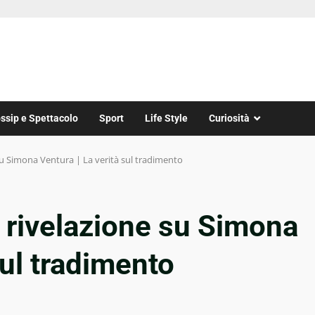
ssip e Spettacolo
Sport
Life Style
Curiosità
 su Simona Ventura | La verità sul tradimento
a rivelazione su Simona
sul tradimento