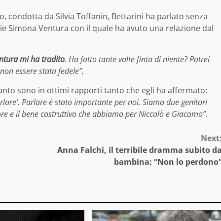
, condotta da Silvia Toffanin, Bettarini ha parlato senza
glie Simona Ventura con il quale ha avuto una relazione dal
tura mi ha tradito
. Ha fatto tante volte finta di niente? Potrei
 non essere stata fedele”.
anto sono in ottimi rapporti tanto che egli ha affermato:
are’. Parlare è stato importante per noi. Siamo due genitori
ore e il bene costruttivo che abbiamo per Niccolò e Giacomo”.
Next
Anna Falchi, il terribile dramma subito d
bambina: “Non lo perdono