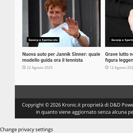
Gossip e Spettacolo
Gossip e Spett
Nuova auto per Jannik Sinner: quale
Grave lutto 
modello guida ora il tennista
figura legge
22 Agosto 2025
12 Agosto 20
Copyright © 2026 Kronic.it proprietà di D&D Powe
in quanto viene aggiornato senza alcuna per
Change privacy settings