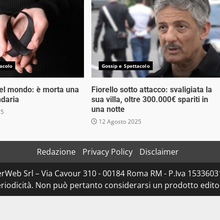
acolo
Gossip e Spettacolo
nel mondo: è morta una
Fiorello sotto attacco: svaligiata la
ndaria
sua villa, oltre 300.000€ spariti in
una notte
25
12 Agosto 2025
Redazione
Privacy Policy
Disclaimer
rWeb Srl – Via Cavour 310 - 00184 Roma RM - P.Iva 153360310
iodicità. Non può pertanto considerarsi un prodotto editoria