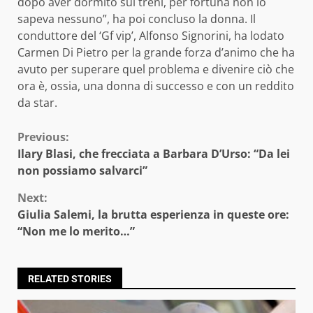
dopo aver dormito sui treni, per fortuna non lo
sapeva nessuno”, ha poi concluso la donna. Il
conduttore del ‘Gf vip’, Alfonso Signorini, ha lodato
Carmen Di Pietro per la grande forza d’animo che ha
avuto per superare quel problema e divenire ciò che
ora è, ossia, una donna di successo e con un reddito
da star.
Continue
Previous:
Ilary Blasi, che frecciata a Barbara D’Urso: “Da lei
Reading
non possiamo salvarci”
Next:
Giulia Salemi, la brutta esperienza in queste ore:
“Non me lo merito…”
RELATED STORIES