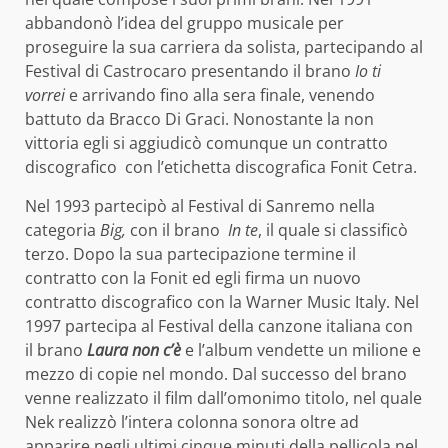
abbandonò l’idea del gruppo musicale per
proseguire la sua carriera da solista, partecipando al
Festival di Castrocaro presentando il brano
Io ti
vorrei
e arrivando fino alla sera finale, venendo
battuto da Bracco Di Graci. Nonostante la non
vittoria egli si aggiudicò comunque un contratto
discografico con l’etichetta discografica Fonit Cetra.
Nel 1993 partecipò al Festival di Sanremo nella
categoria
Big,
con il brano
In te
, il quale si classificò
terzo. Dopo la sua partecipazione termine il
contratto con la Fonit ed egli firma un nuovo
contratto discografico con la Warner Music Italy. Nel
1997 partecipa al Festival della canzone italiana con
il brano
Laura non c’è
e l’album vendette un milione e
mezzo di copie nel mondo. Dal successo del brano
venne realizzato il film dall’omonimo titolo, nel quale
Nek realizzò l’intera colonna sonora oltre ad
apparire negli ultimi cinque minuti della pellicola nel