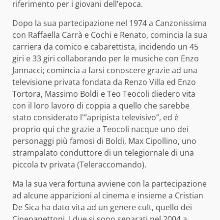
riferimento per i giovani dell’epoca.
Dopo la sua partecipazione nel 1974 a Canzonissima
con Raffaella Carrà e Cochi e Renato, comincia la sua
carriera da comico e cabarettista, incidendo un 45
giri e 33 giri collaborando per le musiche con Enzo
Jannacci; comincia a farsi conoscere grazie ad una
televisione privata fondata da Renzo Villa ed Enzo
Tortora, Massimo Boldi e Teo Teocoli diedero vita
con il loro lavoro di coppia a quello che sarebbe
stato considerato l'”apripista televisivo”, ed è
proprio qui che grazie a Teocoli nacque uno dei
personaggi più famosi di Boldi, Max Cipollino, uno
strampalato conduttore di un telegiornale di una
piccola tv privata (Teleraccomando).
Ma la sua vera fortuna avviene con la partecipazione
ad alcune apparizioni al cinema e insieme a Cristian
De Sica ha dato vita ad un genere cult, quello dei
Cinepanettoni. I due si sono separati nel 2004 a