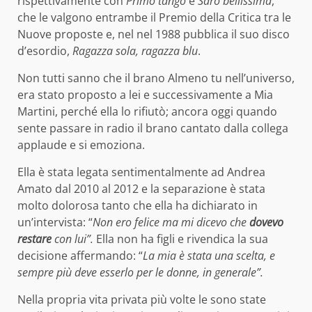
rispettivamente con
Primo tango
e
Sarò bellissima
,
che le valgono entrambe il Premio della Critica tra le
Nuove proposte e, nel nel 1988 pubblica il suo disco
d’esordio,
Ragazza sola, ragazza blu
.
Non tutti sanno che il brano Almeno tu nell’universo,
era stato proposto a lei e successivamente a Mia
Martini, perché ella lo rifiutò; ancora oggi quando
sente passare in radio il brano cantato dalla collega
applaude e si emoziona.
Ella è stata legata sentimentalmente ad Andrea
Amato dal 2010 al 2012 e la separazione è stata
molto dolorosa tanto che ella ha dichiarato in
un’intervista: “
Non ero felice ma mi dicevo che
dovevo
restare
con lui”.
Ella non ha figli e rivendica la sua
decisione affermando: “
La mia è stata una scelta, e
sempre più deve esserlo per le donne, in generale”.
Nella propria vita privata più volte le sono state