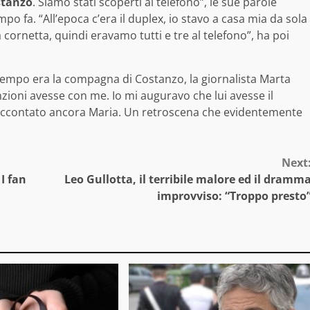
stanzo
. Siamo stati scoperti al telefono”, le sue parole
po fa. “All’epoca c’era il duplex, io stavo a casa mia da sola
a cornetta, quindi eravamo tutti e tre al telefono”, ha poi
l tempo era la compagna di Costanzo, la giornalista Marta
zioni avesse con me. Io mi auguravo che lui avesse il
i raccontato ancora Maria. Un retroscena che evidentemente
Next
I fan
Leo Gullotta, il terribile malore ed il dramm
improvviso: “Troppo presto