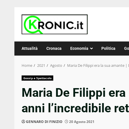
Skip
to
content
Attualità
Cronaca
Economia
Politica
Go
Home
2021
Agosto
Maria De Filippi era la sua amante | 
Gossip e Spettacolo
Maria De Filippi era
anni l’incredibile r
GENNARO DI FINIZIO
20 Agosto 2021