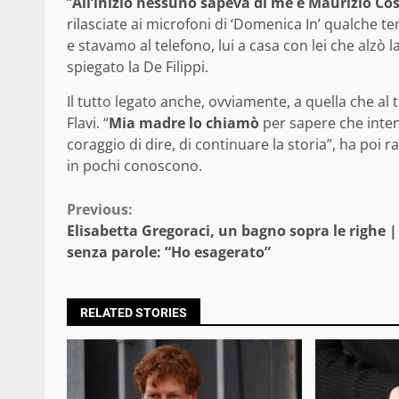
“
All’inizio nessuno sapeva di me e Maurizio Co
rilasciate ai microfoni di ‘Domenica In’ qualche tem
e stavamo al telefono, lui a casa con lei che alzò l
spiegato la De Filippi.
Il tutto legato anche, ovviamente, a quella che a
Flavi. “
Mia madre lo chiamò
per sapere che inten
coraggio di dire, di continuare la storia”, ha po
in pochi conoscono.
Continue
Previous:
Elisabetta Gregoraci, un bagno sopra le righe | 
Reading
senza parole: “Ho esagerato”
RELATED STORIES