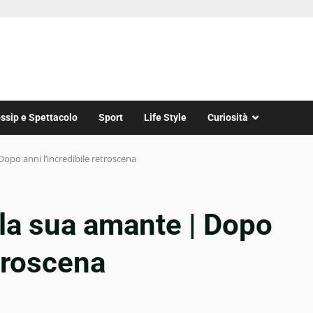
ssip e Spettacolo
Sport
Life Style
Curiosità
Dopo anni l’incredibile retroscena
 la sua amante | Dopo
etroscena