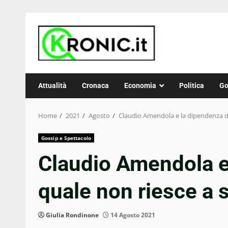
Skip
to
content
Attualità
Cronaca
Economia
Politica
Go
Home
2021
Agosto
Claudio Amendola e la dipendenza dal
Gossip e Spettacolo
Claudio Amendola e
quale non riesce a 
Giulia Rondinone
14 Agosto 2021