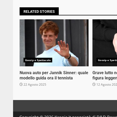
RELATED STORIES
Gossip e Spettacolo
Gossip e Spett
Nuova auto per Jannik Sinner: quale
Grave lutto 
modello guida ora il tennista
figura legge
22 Agosto 2025
12 Agosto 20