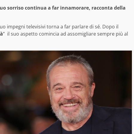
suo sorriso continua a far innamorare, racconta della
suo impegni televisivi torna a far parlare di sé. Dopo il
tà
” il suo aspetto comincia ad assomigliare sempre più al