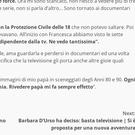
e force.
Ora mi sono stancato, non riesco a vedere più di tr
e serie, non si parla d’altro… Sono tornato ai documentari
 la Protezione Civile delle 18
che non potevo saltare. Poi
vavano. All’inizio con Francesca abbiamo visto le sette
 dipendente dalla tv. Ne vedo tantissima”.
ole, ama guardarla e perdersi in documentari ed una volta
ifica che la televisione gli porta anche altre gioie quali
le immagini di mio papà in sceneggiati degli Anni 80 e 90.
Ogn
onia. Rivedere papà mi fa sempre effetto
“.
Next
gno
Barbara D’Urso ha deciso: basta televisione | Si 
proposta per una nuova avventur