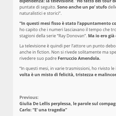
dipendenza: la televisione
. “
Ho fatto dei tour d
puntate di seguito.
Sono anche un po’ stufo
dell
naturalistici e storici”.
“In questi mesi fisso è stato l’appuntamento con
ho capito che i numeri lasciavano il tempo che tro
stagioni della serie “Ray Donovan”.
Ma io ero già
La televisione è quindi per l’attore un punto deb
anche in fiction. Non si rivede solitamente ma spec
rivedere suo padre
Ferruccio Amendola.
“In questi mesi, in varie trasmissioni, ho rivisto 
volta è un misto di felicità, tristezza e malinc
Continue
Previous:
Giulia De Lellis perplessa, le parole sul compa
Reading
Carlo: “E’ una tragedia”