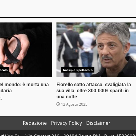
acolo
Gossip e Spettacolo
nel mondo: è morta una
Fiorello sotto attacco: svaligiata la
ndaria
sua villa, oltre 300.000€ spariti in
una notte
25
12 Agosto 2025
Redazione
Privacy Policy
Disclaimer