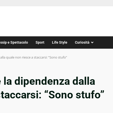
ssip e Spettacolo
Sport
Life Style
Curiosità
la quale non riesce a staccarsi: “Sono stufo”
 la dipendenza dalla
staccarsi: “Sono stufo”