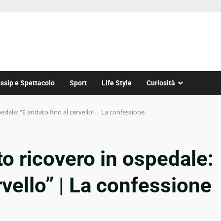
ssip e Spettacolo
Sport
Life Style
Curiosità
pedale: “È andato fino al cervello” | La confessione
to ricovero in ospedale:
rvello” | La confessione