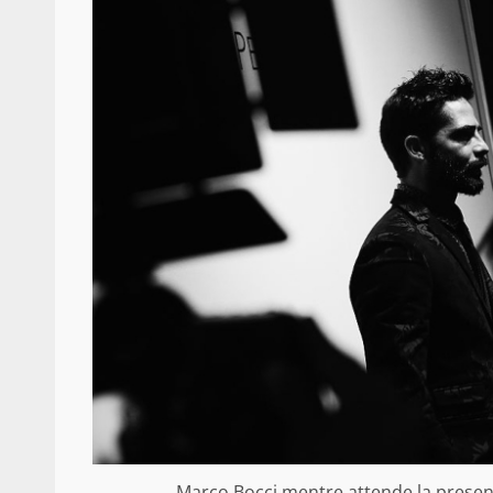
Marco Bocci mentre attende la present