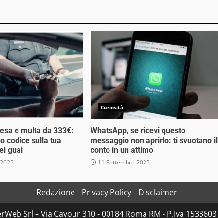
Curiosità
esa e multa da 333€:
WhatsApp, se ricevi questo
o codice sulla tua
messaggio non aprirlo: ti svuotano il
ei guai
conto in un attimo
 2025
11 Settembre 2025
Redazione
Privacy Policy
Disclaimer
rWeb Srl – Via Cavour 310 - 00184 Roma RM - P.Iva 153360310