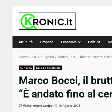
Skip
to
content
Attualità
Cronaca
Economia
Politica
Go
Home
2021
Agosto
Marco Bocci, il brutto ricovero in os
Curiosità
Gossip e Spettacolo
Marco Bocci, il brut
“È andato fino al ce
Michelangelo Loriga
10 Agosto 2021