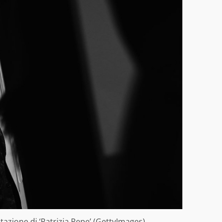
azione di ‘Patrizia Pepe’ (GettyImages)