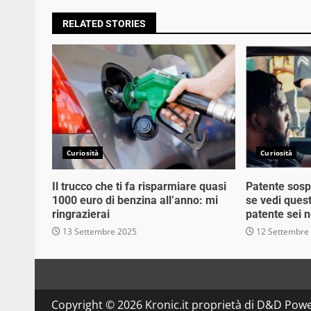
RELATED STORIES
Curiosità
Curiosità
Il trucco che ti fa risparmiare quasi
Patente sosp
1000 euro di benzina all’anno: mi
se vedi quest
ringrazierai
patente sei n
13 Settembre 2025
12 Settembre
Copyright © 2026 Kronic.it proprietà di D&D Powe