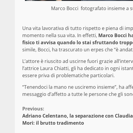
Marco Bocci fotografato insieme a s
Una vita lavorativa di tutto rispetto e piena di i
momento nella sua vita. In effetti,
Marco Bocci ha 
fisico ti avvisa quando lo stai sfruttando tropp
simile, Bocci, ha trascurato un erpes che “è andata
L’attore è riuscito ad uscirne fuori grazie all’int
l’attrice Laura Chiatti, gli ha dedicato in ogni ista
essere priva di problematiche particolari.
“Tenendoci la mano ne usciremo insieme”, ha affe
messaggio d’affetto a tutte le persone che gli sono
Continue
Previous:
Adriano Celentano, la separazione con Claudia
Reading
Mori: il brutto tradimento