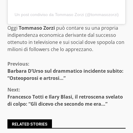
Un post condiviso da Tommaso Zorzi (@tommasozorzi)
Oggi
Tommaso Zorzi
può contare su una propria
indipendenza economica derivante dal successo
ottenuto in televisione e sui social dove spopola con
milioni di followers che lo apprezzano.
Continue
Previous:
Barbara D’Urso sul drammatico incidente subito:
Reading
“Osteoporosi e artrosi…”
Next:
Francesco Totti e Ilary Blasi, il retroscena svelato
di colpo: “Gli dicevo che secondo me era…”
RELATED STORIES