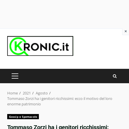
×
Skip
to
content
PRIMARY
MENU
Home
2021
Agosto
Tommaso Zorzi ha i genitori ricchissimi: ecco il motivo del loro
enorme patrimonio
Gossip e Spettacolo
Tommaso Zorzi ha i genitori ricchissimi: