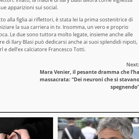
ettori. Infatti, la madre di Ilary Blasi lavora come vigilessa
e apparizioni sui social.
alla figlia ai riflettori, è stata lei la prima sostenitrice di
iziare la sua carriera in tv. Insomma, un vero e proprio
oca. Le due sono tuttora molto legate, insieme anche alle
re di Ilary Blasi può dedicarsi anche ai suoi splendidi nipoti,
rl e dell’ex calciatore Francesco Totti.
Next
Mara Venier, il pesante dramma che l’h
massacrata: “Dei neuroni che si stavan
spegnendo