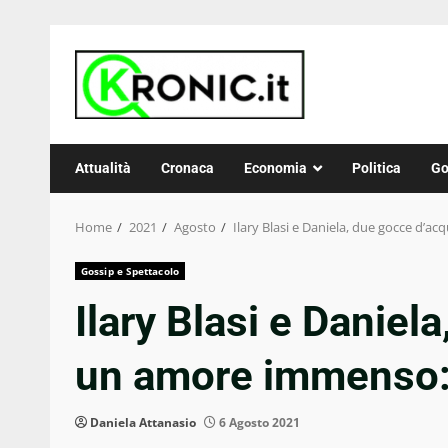
Skip
to
content
Attualità
Cronaca
Economia
Politica
Go
Home
2021
Agosto
Ilary Blasi e Daniela, due gocce d’ac
Gossip e Spettacolo
Ilary Blasi e Daniel
un amore immenso: e
Daniela Attanasio
6 Agosto 2021