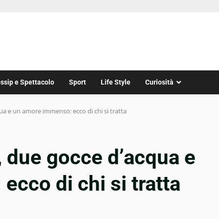
ssip e Spettacolo
Sport
Life Style
Curiosità
qua e un amore immenso: ecco di chi si tratta
a, due gocce d’acqua e
cco di chi si tratta