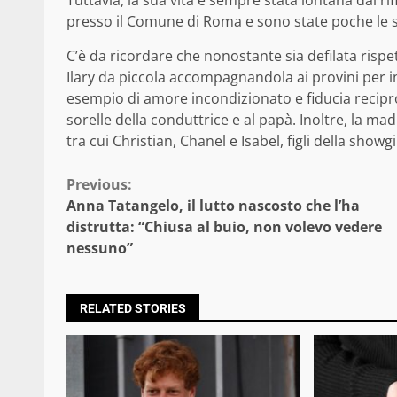
Tuttavia, la sua vita è sempre stata lontana dai rifl
presso il Comune di Roma e sono state poche le su
C’è da ricordare che nonostante sia defilata rispetto 
Ilary da piccola accompagnandola ai provini per in
esempio di amore incondizionato e fiducia recipr
sorelle della conduttrice e al papà. Inoltre, la mad
tra cui Christian, Chanel e Isabel, figli della showgi
Continue
Previous:
Anna Tatangelo, il lutto nascosto che l’ha
Reading
distrutta: “Chiusa al buio, non volevo vedere
nessuno”
RELATED STORIES