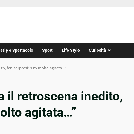
ssip e Spettacolo
Sport
Life Style
Curiosità
edito, fan sorpresi: “Ero molto agitata…”
a il retroscena inedito,
olto agitata…”