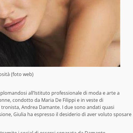
osità (foto web)
iplomandosi all’Istituto professionale di moda e arte a
ne, condotto da Maria De Filippi e in veste di
el tronista, Andrea Damante. I due sono andati quasi
one, Giulia ha espresso il desiderio di aver voluto sposare
tramite i social di essersi separata da Damante,