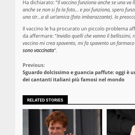
Ha dichiarato: “
Il vaccino funziona anche se una va l
anche se non si fa la foto… e poi funziona, spero fun
una str…a di un’amica (foto imbarazzante). Io preocc
Il vaccino le ha procurato un piccolo problema a
da affermare: “
Invidio quelli che vanno lì bellissimi,
vaccino mi crea spavento, mi fa spavento un farmaco 
sono vaccinata
“.
Continue
Previous:
Sguardo dolcissimo e guancia paffute: oggi è 
Reading
dei cantanti italiani più famosi nel mondo
RELATED STORIES