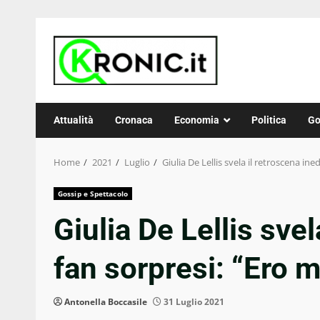
Skip
to
content
Attualità
Cronaca
Economia
Politica
Go
Home
2021
Luglio
Giulia De Lellis svela il retroscena in
Gossip e Spettacolo
Giulia De Lellis svel
fan sorpresi: “Ero m
Antonella Boccasile
31 Luglio 2021