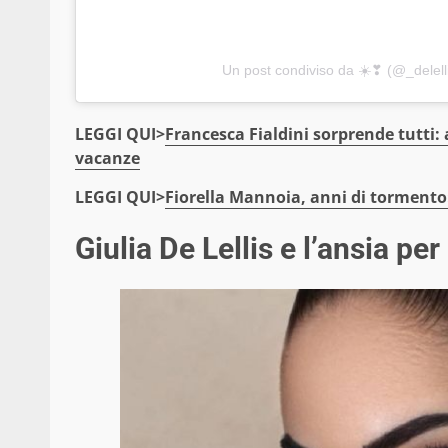
Un post condiviso da ☀️❣ (@_delell
LEGGI QUI>
Francesca Fialdini sorprende tutti:
vacanze
LEGGI QUI>
Fiorella Mannoia, anni di tormento: 
Giulia De Lellis e l’ansia per