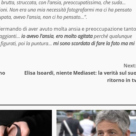
ì brutta, struccata, con l’ansia, preoccupatissima, che suda…
zioni. Non era una mia necessità fotografarmi ma ci ha pensato
upata, avevo l’ansia, non ci ho pensato…”.
ffermando di aver avuto molta ansia e preoccupazione tant
 raggianti…
io avevo l’ansia
,
ero molto agitata
perché qualunque
figurati, poi la puntura…
mi sono scordata di fare la foto ma mi
Next
uno
Elisa Isoardi, niente Mediaset: la verità sul su
ritorno in t