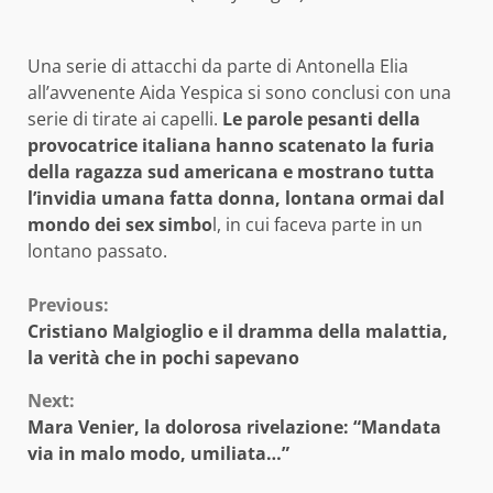
Una serie di attacchi da parte di Antonella Elia
all’avvenente Aida Yespica si sono conclusi con una
serie di tirate ai capelli.
Le parole pesanti della
provocatrice italiana hanno scatenato la furia
della ragazza sud americana e mostrano tutta
l’invidia umana fatta donna, lontana ormai dal
mondo dei sex simbo
l, in cui faceva parte in un
lontano passato.
Continue
Previous:
Cristiano Malgioglio e il dramma della malattia,
Reading
la verità che in pochi sapevano
Next:
Mara Venier, la dolorosa rivelazione: “Mandata
via in malo modo, umiliata…”