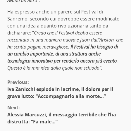
Avanti un Altro”.
Ha espresso anche un parere sul Festival di
Sanremo, secondo cui dovrebbe essere modificato
con una idea alquanto rivoluzionaria tanto da
dichiarare: “
Credo che il Festival debba essere
raccontato in una maniera nuova e fuori dall’Ariston, che
ha scritto pagine meravigliose.
Il Festival ha bisogno di
un cambio importante, di una struttura anche
tecnologica innovativa per renderlo ancora più evento
.
Questa è la mia idea dalla quale non schiodo”.
Continue
Previous:
Iva Zanicchi esplode in lacrime, il dolore per il
Reading
grave lutto: “Accompagnarlo alla morte…”
Next:
Alessia Marcuzzi, il messaggio terribile che l’ha
distrutta: “Fa male…”