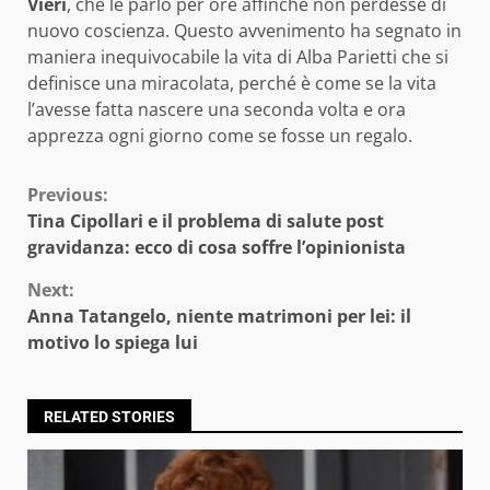
Vieri
, che le parlò per ore affinché non perdesse di
nuovo coscienza. Questo avvenimento ha segnato in
maniera inequivocabile la vita di Alba Parietti che si
definisce una miracolata, perché è come se la vita
l’avesse fatta nascere una seconda volta e ora
apprezza ogni giorno come se fosse un regalo.
Continue
Previous:
Tina Cipollari e il problema di salute post
Reading
gravidanza: ecco di cosa soffre l’opinionista
Next:
Anna Tatangelo, niente matrimoni per lei: il
motivo lo spiega lui
RELATED STORIES