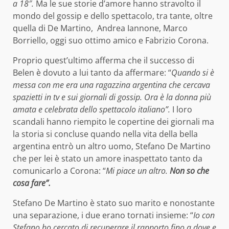
a 18″.
Ma le sue storie d’amore hanno stravolto il
mondo del gossip e dello spettacolo, tra tante, oltre
quella di De Martino, Andrea Iannone, Marco
Borriello, oggi suo ottimo amico e Fabrizio Corona.
Proprio quest’ultimo afferma che il successo di
Belen è dovuto a lui tanto da affermare: “
Quando si è
messa con me era una ragazzina argentina che cercava
spazietti in tv e sui giornali di gossip. Ora è la donna più
amata e celebrata dello spettacolo italiano”.
I loro
scandali hanno riempito le copertine dei giornali ma
la storia si concluse quando nella vita della bella
argentina entrò un altro uomo, Stefano De Martino
che per lei è stato un amore inaspettato tanto da
comunicarlo a Corona: “
Mi piace un altro.
Non so che
cosa fare”.
Stefano De Martino è stato suo marito e nonostante
una separazione, i due erano tornati insieme: “
Io con
Stefano ho cercato di recuperare il rapporto fino a dove e