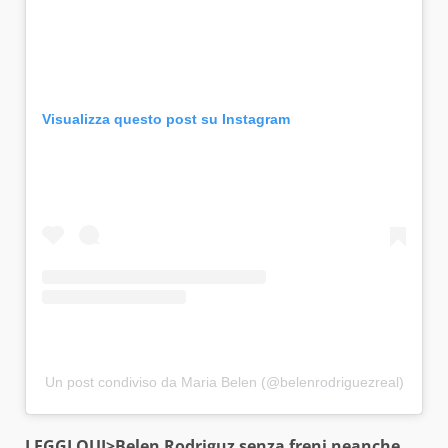
Visualizza questo post su Instagram
Un post condiviso da Maria Belen (@belenrodriguezreal)
LEGGI QUI>
Belen Rodriguz senza freni neanche