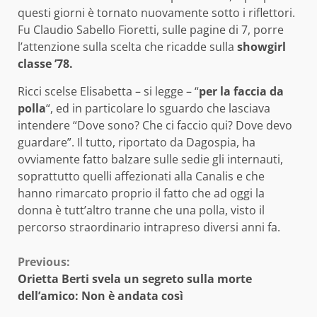
questi giorni è tornato nuovamente sotto i riflettori.
Fu Claudio Sabello Fioretti, sulle pagine di 7, porre
l’attenzione sulla scelta che ricadde sulla
showgirl
classe ’78.
Ricci scelse Elisabetta – si legge – “
per la faccia da
polla
“, ed in particolare lo sguardo che lasciava
intendere “Dove sono? Che ci faccio qui? Dove devo
guardare”. Il tutto, riportato da Dagospia, ha
ovviamente fatto balzare sulle sedie gli internauti,
soprattutto quelli affezionati alla Canalis e che
hanno rimarcato proprio il fatto che ad oggi la
donna è tutt’altro tranne che una polla, visto il
percorso straordinario intrapreso diversi anni fa.
Continue
Previous:
Orietta Berti svela un segreto sulla morte
Reading
dell’amico: Non è andata così