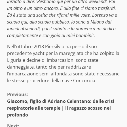
iniziato a dire: ‘Restiamo qui per un altro weekend’. Poi
un altro e un altro ancora. E alla fine ci siamo trasferiti.
Ed è stata una scelta che rifarei mille volte. Lorenzo va a
scuola qui, alla scuola pubblica. Io sono a Milano dal
lunedì al venerdì, poi il sabato e la domenica mi dedico
completamente e con gioia ai miei bambini”.
Nell’ottobre 2018 Piersilvio ha perso il suo
precedente yacht per la mareggiata che ha colpito la
Liguria e decine di imbarcazioni sono state
danneggiate, tanto che per raddrizzare
l’imbarcazione semi affondata sono state necessarie
le stesse procedure della nave Concordia.
Continue
Previous:
Giacomo, figlio di Adriano Celentano: dalle crisi
Reading
respiratorie alle terapie | Il ragazzo scosso nel
profondo
Next: