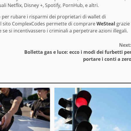
ali Netflix, Disney +, Spotify, PornHub, e altri.
 per rubare i risparmi dei proprietari di wallet di
e il sito ComplexCodes permette di comprare
WeSteal
grazie
 si incentivassero i criminali a perpetrare azioni illegali.
Next
Bolletta gas e luce: ecco i modi dei furbetti pe
portare i conti a zer