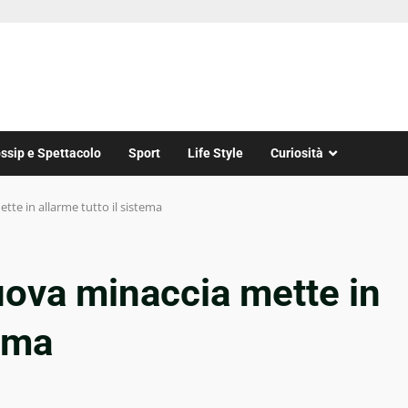
ssip e Spettacolo
Sport
Life Style
Curiosità
tte in allarme tutto il sistema
uova minaccia mette in
tema