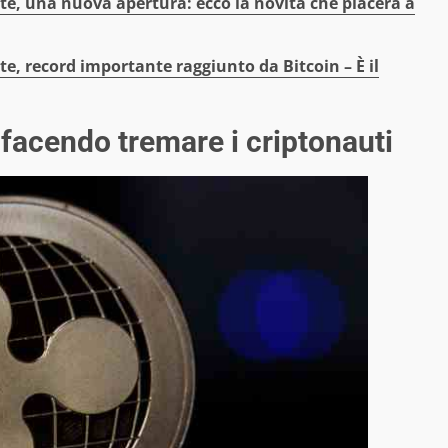
te, una nuova apertura: ecco la novità che piacerà a
te, record importante raggiunto da Bitcoin – È il
 facendo tremare i criptonauti