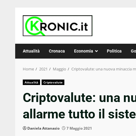
Skip
to
content
Attualità
Cronaca
Economia
Politica
Go
Home
2021
Maggio
Criptovalute: una nuova minaccia me
Attualità
Criptovalute
Criptovalute: una n
allarme tutto il sis
Daniela Attanasio
7 Maggio 2021