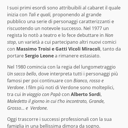
I suoi primi esordi sono attribuibili al cabaret il quale
inizia con
Tali e quali,
proponendo al grande
pubblico una serie di personaggi caratterizzanti e
riscuotendo un notevole successo. Nel 1977 un
regista lo notò a teatro e lo fece debuttare in
Non
stop
, un varietà a cui partecipano altri nuovi comici
con
Massimo Troisi e Gatti Vicoli Miracoli
, tanto da
portare
Sergio Leone
a rimanere estasiato.
Nel 1980 comincia con la regia del lungometraggio
Un sacco bello
, dove interpreta tutti i personaggi più
famosi per poi continuare con
Bianco, rosso e
Verdone
. I film più noti di Verdone sono molteplici,
tra cui
In viaggio con Papà
con
Alberto Sordi
,
Maledetto il giorno in cui t’ho incontrato, Grande,
Grosso… e Verdone.
Oggi trascorre i successi professionali con la sua
famiglia in una bellissima dimora da sogno.