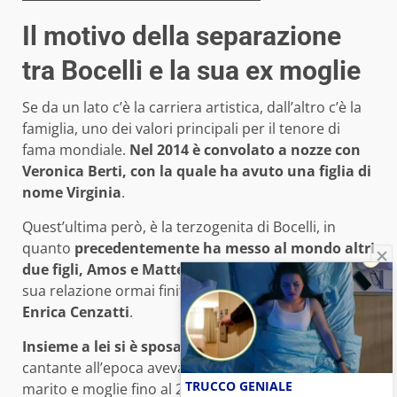
Il motivo della separazione
tra Bocelli e la sua ex moglie
Se da un lato c’è la carriera artistica, dall’altro c’è la
famiglia, uno dei valori principali per il tenore di
fama mondiale.
Nel 2014 è convolato a nozze con
Veronica Berti, con la quale ha avuto una figlia di
nome Virginia
.
Quest’ultima però, è la terzogenita di Bocelli, in
quanto
precedentemente ha messo al mondo altri
due figli, Amos e Matteo
, venuti alla luce grazie alla
sua relazione ormai finita
con la sua ex moglie
Enrica Cenzatti
.
Insieme a lei si è sposato nel 1992
, quando il
cantante all’epoca aveva 34 anni. Sono rimasti
TRUCCO GENIALE
marito e moglie fino al 2002, anno della definitiva