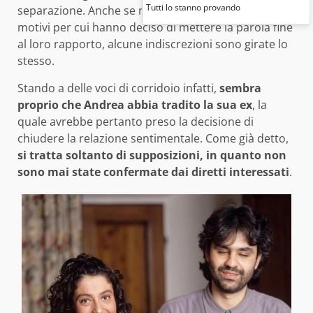
Tutti lo stanno provando
separazione. Anche se non si sono mai espressi sui
motivi per cui hanno deciso di mettere la parola fine
al loro rapporto, alcune indiscrezioni sono girate lo
stesso.
Stando a delle voci di corridoio infatti,
sembra
proprio che Andrea abbia tradito la sua ex
, la
quale avrebbe pertanto preso la decisione di
chiudere la relazione sentimentale. Come già detto,
si tratta soltanto di supposizioni, in quanto non
sono mai state confermate dai diretti interessati
.