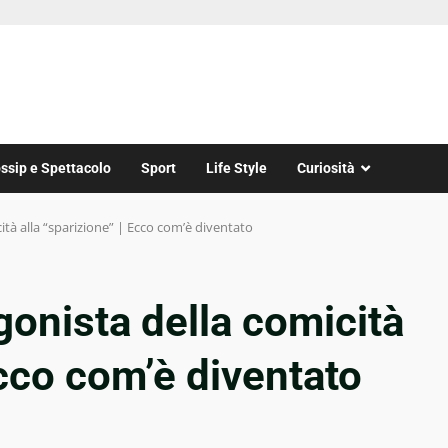
ssip e Spettacolo
Sport
Life Style
Curiosità
cità alla “sparizione” | Ecco com’è diventato
gonista della comicità
Ecco com’è diventato