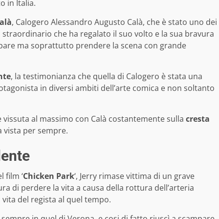
in Italia.
Calà
, Calogero Alessandro Augusto Calà, che è stato uno dei
o straordinario che ha regalato il suo volto e la sua bravura
ecipare ma soprattutto prendere la scena con grande
nte
, la testimonianza che quella di Calogero è stata una
otagonista in diversi ambiti dell’arte comica e non soltanto
re vissuta al massimo con Calà costantemente sulla
cresta
a vista per sempre.
dente
 film ‘
Chicken Park
‘, Jerry rimase vittima di un grave
ra di perdere la vita a causa della rottura dell’arteria
vita del regista al quel tempo.
sempre in quel di Verona, e cosi di fatto riuscì a scampare