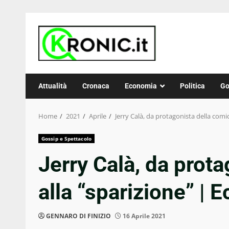
Skip
to
content
Attualità
Cronaca
Economia
Politica
Go
Home
2021
Aprile
Jerry Calà, da protagonista della comi
Gossip e Spettacolo
Jerry Calà, da prota
alla “sparizione” | 
GENNARO DI FINIZIO
16 Aprile 2021