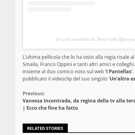
Un post condiviso da Jerry Calà (@jerrycal
L’ultima pellicola che lo ha visto alla regia risale al 
Smaila, Franco Oppini e tanti altri amici e collegh
insieme al duo comico noto sul web ‘
I Pantellas’
.
pubblicato il videoclip del suo singolo ‘
Un’altra es
Continue
Previous:
Vanessa Incontrada, da regina della tv alla ter
Reading
| Ecco che fine ha fatto
RELATED STORIES