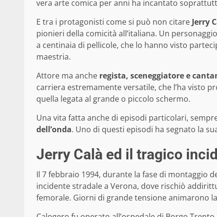
vera arte comica per anni ha incantato soprattutto 
E tra i protagonisti come si può non citare
Jerry 
pionieri della comicità all’italiana. Un personaggi
a centinaia di pellicole, che lo hanno visto part
maestria.
Attore ma anche
regista, sceneggiatore e canta
carriera estremamente versatile, che l’ha visto pr
quella legata al grande o piccolo schermo.
Una vita fatta anche di episodi particolari, semp
dell’onda
. Uno di questi episodi ha segnato la su
Jerry Calà ed il tragico inci
Il 7 febbraio 1994, durante la fase di montaggio del
incidente stradale a Verona, dove rischiò addirittu
femorale. Giorni di grande tensione animarono la 
Calogero fu operato all’ospedale di Borgo Trento, 