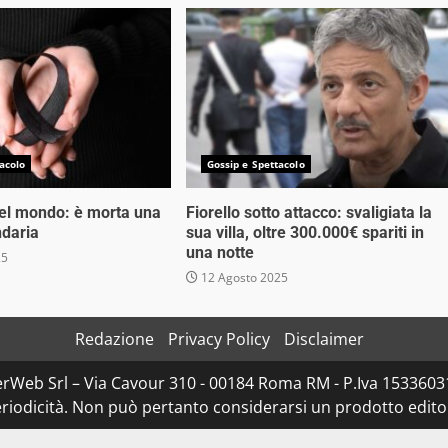
acolo
Gossip e Spettacolo
nel mondo: è morta una
Fiorello sotto attacco: svaligiata la
ndaria
sua villa, oltre 300.000€ spariti in
una notte
25
12 Agosto 2025
Redazione
Privacy Policy
Disclaimer
rWeb Srl – Via Cavour 310 - 00184 Roma RM - P.Iva 153360310
iodicità. Non può pertanto considerarsi un prodotto editoria