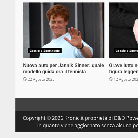
Gossip e Spettacolo
Gossip e Spett
Nuova auto per Jannik Sinner: quale
Grave lutto 
modello guida ora il tennista
figura legge
22 Agosto 2025
12 Agosto 20
Copyright © 2026 Kronic.it proprietà di D&D Powe
in quanto viene aggiornato senza alcuna per