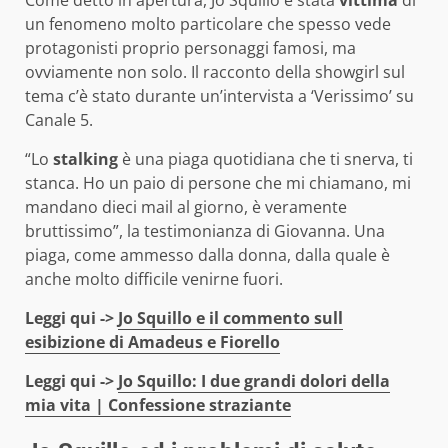
Come detto in apertura, Jo Squillo è stata
vittima
di
un fenomeno molto particolare che spesso vede
protagonisti proprio personaggi famosi, ma
ovviamente non solo. Il racconto della showgirl sul
tema c’è stato durante un’intervista a ‘Verissimo’ su
Canale 5.
“Lo
stalking
è una piaga quotidiana che ti snerva, ti
stanca. Ho un paio di persone che mi chiamano, mi
mandano dieci mail al giorno, è veramente
bruttissimo”, la testimonianza di Giovanna. Una
piaga, come ammesso dalla donna, dalla quale è
anche molto difficile venirne fuori.
Leggi qui ->
Jo Squillo e il commento sull
esibizione di Amadeus e Fiorello
Leggi qui ->
Jo Squillo: I due grandi dolori della
mia vita | Confessione straziante