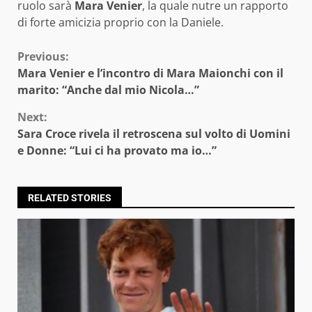
ruolo sarà
Mara Venier
, la quale nutre un rapporto
di forte amicizia proprio con la Daniele.
Continue
Previous:
Mara Venier e l’incontro di Mara Maionchi con il
Reading
marito: “Anche dal mio Nicola…”
Next:
Sara Croce rivela il retroscena sul volto di Uomini
e Donne: “Lui ci ha provato ma io…”
RELATED STORIES