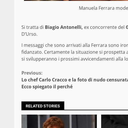
Manuela Ferrara model
Si tratta di
Biagio Antonelli,
ex concorrente del
D’Urso.
I messaggi che sono arrivati alla Ferrara sono ironi
fidanzato. Certamente la situazione si prospett
si svilupperanno i prossimi avvicendamenti alla lor
Continue
Previous:
Lo chef Carlo Cracco e la foto di nudo censurat
Reading
Ecco spiegato il perché
RELATED STORIES