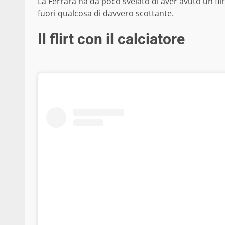
La Ferrara ha da poco svelato di aver avuto un flir
fuori qualcosa di davvero scottante.
Il flirt con il calciatore