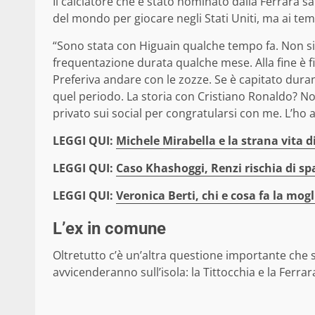
Il calciatore che è stato nominato dalla Ferrara 
del mondo per giocare negli Stati Uniti, ma ai tempi 
“Sono stata con Higuain qualche tempo fa. Non sia
frequentazione durata qualche mese. Alla fine è fi
Preferiva andare con le zozze. Se è capitato duran
quel periodo. La storia con Cristiano Ronaldo? No
privato sui social per congratularsi con me. L’ho
LEGGI QUI:
Michele Mirabella e la strana vita 
LEGGI QUI:
Caso Khashoggi, Renzi rischia di s
LEGGI QUI:
Veronica Berti, chi e cosa fa la mogl
L’ex in comune
Oltretutto c’è un’altra questione importante che 
avvicenderanno sull’isola: la Tittocchia e la Ferra