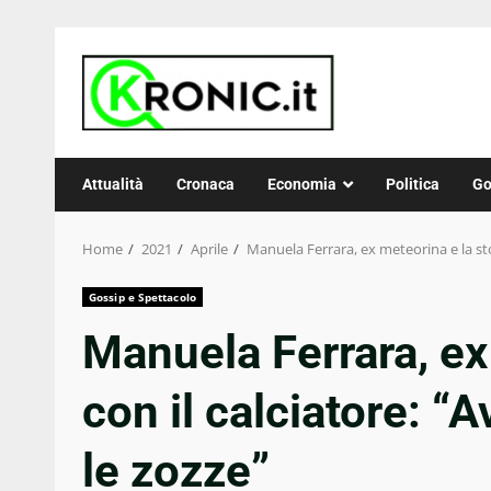
Skip
to
content
Attualità
Cronaca
Economia
Politica
Go
Home
2021
Aprile
Manuela Ferrara, ex meteorina e la sto
Gossip e Spettacolo
Manuela Ferrara, ex
con il calciatore: “
le zozze”