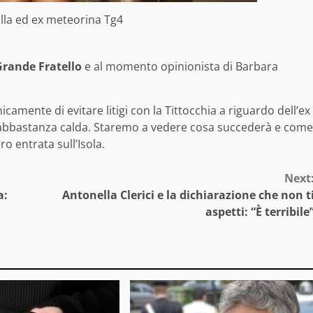
la ed ex meteorina Tg4
Grande Fratello
e al momento opinionista di Barbara
camente di evitare litigi con la Tittocchia a riguardo dell’ex
a abbastanza calda. Staremo a vedere cosa succederà e come
o entrata sull’Isola.
Next
a:
Antonella Clerici e la dichiarazione che non t
aspetti: “È terribile