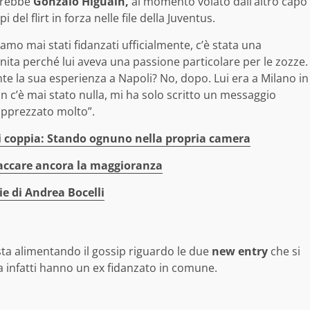
sarebbe
Gonzalo Higuain,
al momento volato dall’altro capo
del flirt in forza nelle file della Juventus.
mo mai stati fidanzati ufficialmente, c’è stata una
nita perché lui aveva una passione particolare per le zozze.
te la sua esperienza a Napoli? No, dopo. Lui era a Milano in
n c’è mai stato nulla, mi ha solo scritto un messaggio
 apprezzato molto”.
di coppia: Stando ognuno nella propria camera
paccare ancora la maggioranza
ie di Andrea Bocelli
sta alimentando il gossip riguardo le due
new entry
che si
ra infatti hanno un ex fidanzato in comune.