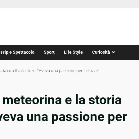
ssip e Spettacolo
Sport
Life Style
Curiosità
ria con il calciatore: “Aveva una passione per le zozze”
 meteorina e la storia
Aveva una passione per