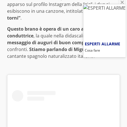
apparso sul profilo Instagram della “zia”, i due si
esibiscono in una canzone, intitolata
“Se tu non
torni”
.
Questo brano è opera di un caro amico della
conduttrice
, la quale nella didascalia inserisce un
messaggio di auguri di buon compleanno
nei suoi
ESPERTI ALLARME
confronti.
Stiamo parlando di Miguel Bosè
,
Cosa fare
cantante spagnolo naturalizzato italiano.