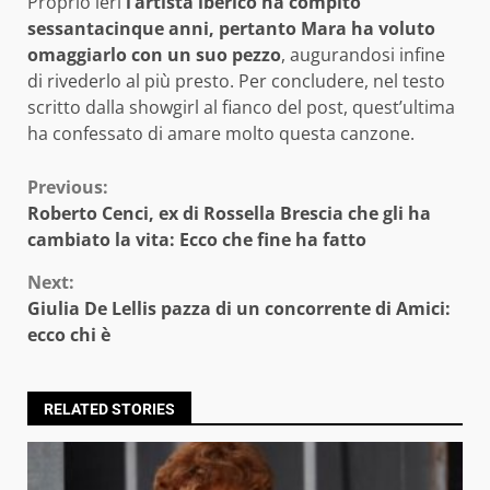
Proprio ieri
l’artista iberico ha compito
sessantacinque anni, pertanto Mara ha voluto
omaggiarlo con un suo pezzo
, augurandosi infine
di rivederlo al più presto. Per concludere, nel testo
scritto dalla showgirl al fianco del post, quest’ultima
ha confessato di amare molto questa canzone.
Continue
Previous:
Roberto Cenci, ex di Rossella Brescia che gli ha
Reading
cambiato la vita: Ecco che fine ha fatto
Next:
Giulia De Lellis pazza di un concorrente di Amici:
ecco chi è
RELATED STORIES