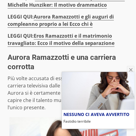
Michelle Hunziker: Il motivo drammatico
LEGGI QUI:
Aurora Ramazzotti e gli auguri di
compleanno proprio a lei Ecco chi è
LEGGI QUI:
Eros Ramazzotti e il matrimonio
travagliato: Ecco il motivo della separazione
Aurora Ramazzotti e una carriera
corrotta
Più volte accusata di essere stata spinta nella sua
carriera televisiva dalle conoscenze del padre,
Aurora si è certamente riuscita a distinguere e a far
capire che il talento musicale in famiglia non è
l’unico presente.
NESSUNO CI AVEVA AVVERTITO
Fastidio terribile