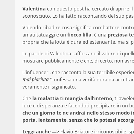
Valentina
con questo post ha cercato di aprire i
sconosciuto. Lo ha fatto raccontando del suo pa
Volendo ribadire cosa significa combattere contro
amati tatuaggi e un
fiocco lilla
, è una
preziosa te
propria che la lotta è dura ed estenuante, ma si 
Le parole di Valentina rafforzano il valore di qu
mostrare pubblicamente e che, di certo, non avreb
L’influencer , che racconta la sua terribile esperi
mai piaciuta
“
confessa una verità dura da accetta
veramente il significato.
Che
la malattia ti mangia dall’interno
, ti avvel
luce e di speranza e facendoti precipitare in un b
che un giorno te ne andrai nello stesso modo in 
porta, lentamente, senza che io potessi accor
Leggi anche —>
Flavio Briatore irriconoscibile: s