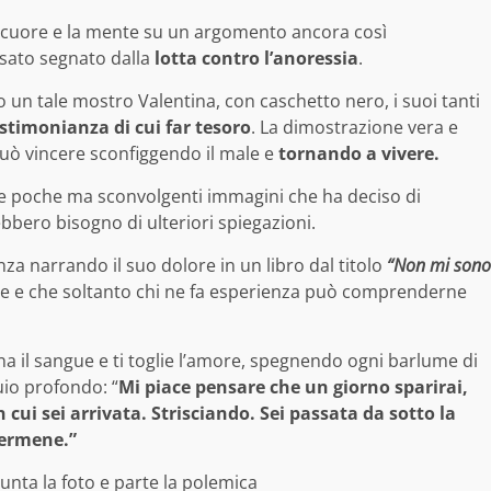
l cuore e la mente su un argomento ancora così
ssato segnato dalla
lotta contro l’anoressia
.
 un tale mostro Valentina, con caschetto nero, i suoi tanti
stimonianza di cui far tesoro
. La dimostrazione vera e
può vincere sconfiggendo il male e
tornando a vivere.
elle poche ma sconvolgenti immagini che ha deciso di
bero bisogno di ulteriori spiegazioni.
enza narrando il suo dolore in un libro dal titolo
“
Non mi sono
re e che soltanto chi ne fa esperienza può comprenderne
ena il sangue e ti toglie l’amore, spegnendo ogni barlume di
uio profondo: “
Mi piace pensare che un giorno sparirai,
cui sei arrivata. Strisciando. Sei passata da sotto la
germene.”
punta la foto e parte la polemica