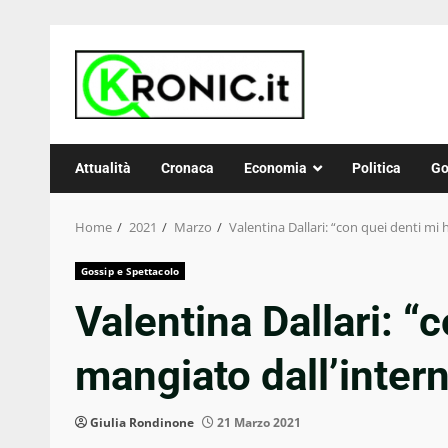
Skip
to
content
Attualità
Cronaca
Economia
Politica
Go
Home
2021
Marzo
Valentina Dallari: “con quei denti mi 
Gossip e Spettacolo
Valentina Dallari: “
mangiato dall’inter
Giulia Rondinone
21 Marzo 2021