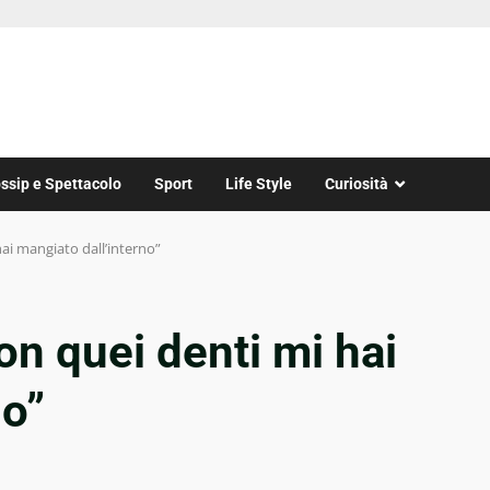
ssip e Spettacolo
Sport
Life Style
Curiosità
hai mangiato dall’interno”
con quei denti mi hai
no”