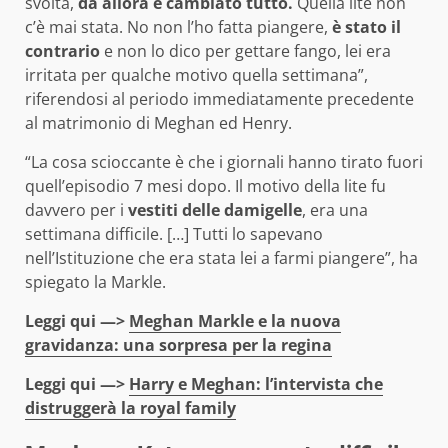
svolta,
da allora è cambiato tutto.
Quella lite non
c’è mai stata. No non l’ho fatta piangere,
è stato il
contrario
e non lo dico per gettare fango, lei era
irritata per qualche motivo quella settimana”,
riferendosi al periodo immediatamente precedente
al matrimonio di Meghan ed Henry.
“La cosa scioccante è che i giornali hanno tirato fuori
quell’episodio 7 mesi dopo. Il motivo della lite fu
davvero per i
vestiti delle damigelle
, era una
settimana difficile. […] Tutti lo sapevano
nell’Istituzione che era stata lei a farmi piangere”, ha
spiegato la Markle.
Leggi qui —>
Meghan Markle e la nuova
gravidanza: una sorpresa per la regina
Leggi qui —>
Harry e Meghan: l’intervista che
distruggerà la royal family