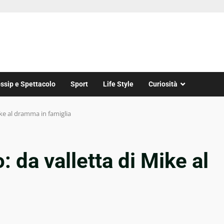
ssip e Spettacolo
Sport
Life Style
Curiosità
ke al dramma in famiglia
da valletta di Mike al