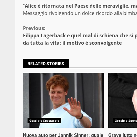
“
Alice è ritornata nel Paese delle meraviglie, 
Messaggio rivolgendo un dolce ricordo alla bimba
Continue
Previous:
Filippa Lagerback e quel mal di schiena che si 
Reading
da tutta la vita: il motivo è sconvolgente
RELATED STORIES
Gossip e Spettacolo
Gossip e Spett
Nuova auto per Jannik Sinner: quale
Grave lutto 