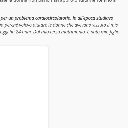
quale la donna non parlò mai approfonditamente fino a
a per un problema cardiocircolatorio. Io all’epoca studiavo
ia perché volevo aiutare le donne che avevano vissuto il mio
 oggi ha 24 anni. Dal mio terzo matrimonio, è nato mio figlio