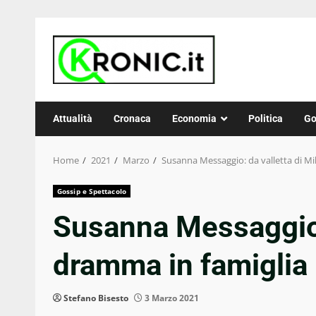
Skip
to
content
Attualità
Cronaca
Economia
Politica
Go
Home
2021
Marzo
Susanna Messaggio: da valletta di Mi
Gossip e Spettacolo
Susanna Messaggio: 
dramma in famiglia
Stefano Bisesto
3 Marzo 2021