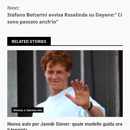
Next:
Stefano Bettarini avvisa Rosalinda su Dayane:” Ci
sono passato anch’io”
RELATED STORIES
Gossip e Spettacolo
Nuova auto per Jannik Sinner: quale modello guida ora
il tennista