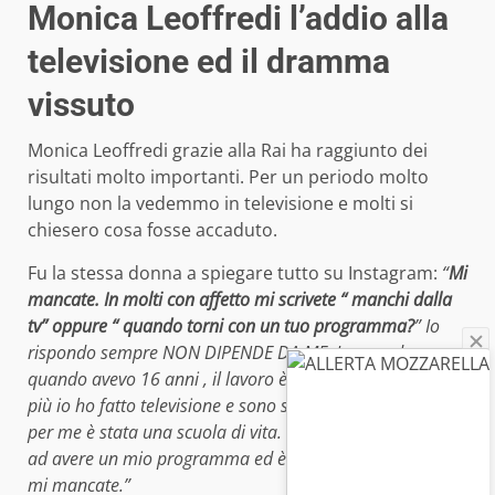
Monica Leoffredi l’addio alla
televisione ed il dramma
vissuto
Monica Leoffredi grazie alla Rai ha raggiunto dei
risultati molto importanti. Per un periodo molto
lungo non la vedemmo in televisione e molti si
chiesero cosa fosse accaduto.
Fu la stessa donna a spiegare tutto su Instagram:
“
Mi
mancate. In molti con affetto mi scrivete “ manchi dalla
tv” oppure “ quando torni con un tuo programma?
” Io
rispondo sempre NON DIPENDE DA ME. Lavoro da
quando avevo 16 anni , il lavoro è necessità e dignità in
più io ho fatto televisione e sono stata fortunata perché
per me è stata una scuola di vita. Mi piacerebbe tornare
ad avere un mio programma ed è per questo che vi dico
mi mancate.”