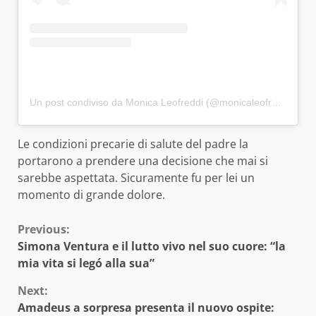
Un post condiviso da Monica Leofreddi (@monicaleofreddi_official)
Le condizioni precarie di salute del padre la
portarono a prendere una decisione che mai si
sarebbe aspettata. Sicuramente fu per lei un
momento di grande dolore.
Continue
Previous:
Simona Ventura e il lutto vivo nel suo cuore: “la
Reading
mia vita si legó alla sua”
Next:
Amadeus a sorpresa presenta il nuovo ospite: