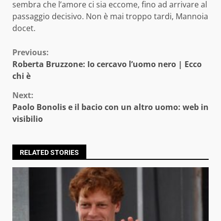
sembra che l’amore ci sia eccome, fino ad arrivare al
passaggio decisivo. Non è mai troppo tardi, Mannoia
docet.
Continue
Previous:
Roberta Bruzzone: Io cercavo l’uomo nero | Ecco
Reading
chi è
Next:
Paolo Bonolis e il bacio con un altro uomo: web in
visibilio
RELATED STORIES