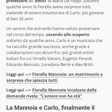
professore
ad ‘
Amici
‘ di Maria De Filippi. Soltanto
qualche anno fa Fiorella aveva sorpreso tutti,
svelando di essere innamorata di Carlo, più giovane
di ben 26 anni.
Un amore che entrambi hanno voluto preservare
nel corso del tempo,
uscendo allo scoperto
soltanto da qualche anno. Carlo è un musicista che
ha raccolto grande successo, anche grazie a
collaborazioni con alcuni fra i più grandi artisti
italiani fra cui Ornella Vanoni, Eugenio Finardi,
Edoardo Bennato, Loredana Bertè e Alex Britti.
Leggi qui —>
Fiorella Mannoia: un matrimonio a
sorpresa che spiazza tutti
Leggi qui —>
Fiorella Mannoia incalzata dalle
domande rivela: “L’amore non ha età”
La Mannoia e Carlo, finalmente il