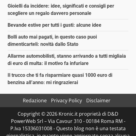
Gioielli da incidere: idee, significati e consigli per
scegliere un regalo davvero personale
Bevande estive per tutti i gusti: alcune idee
Bolli auto mai pagati, in questo caso puoi
dimenticarteli: novità dallo Stato
Allarme automobilisti, stanno arrivando a tutti migliaia
di euro di multa: il motivo fa infuriare
Il trucco che ti fa risparmiare quasi 1000 euro di
benzina all’anno: mi ringrazierai
Redazione
Privacy Policy
Disclaimer
Copyright © 2026 Kronic.it proprietà di D&D
PowerWeb Srl – Via Cavour 310 - 00184 Roma RM -
P.Iva 15336031008 - Questo blog non è una testata
giornalistica, in quanto viene aggiornato senza alcuna