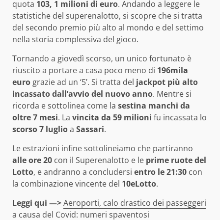
quota
103, 1 milioni di euro
. Andando a leggere le
statistiche del superenalotto, si scopre che si tratta
del secondo premio più alto al mondo e del settimo
nella storia complessiva del gioco.
Tornando a giovedì scorso, un unico fortunato è
riuscito a portare a casa poco meno di
196mila
euro
grazie ad un ‘5’. Si tratta del
jackpot più alto
incassato dall’avvio del nuovo anno
. Mentre si
ricorda e sottolinea come la
sestina manchi da
oltre 7 mesi
. La
vincita da 59 milioni
fu incassata lo
scorso 7 luglio
a
Sassari
.
Le estrazioni infine sottolineiamo che partiranno
alle ore 20
con il Superenalotto e le
prime ruote del
Lotto
, e andranno a concludersi
entro le 21:30
con
la combinazione vincente del
10eLotto
.
Leggi qui —>
Aeroporti, calo drastico dei passeggeri
a causa del Covid: numeri spaventosi