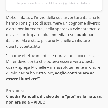
Un post condiviso da Tiktokfan (@tiktokfanitaliano)
Molto, infatti, all’inizio della sua avventura italiana le
hanno consigliato di assumere un cognome diverso,
d’arte per intenderci, nella speranza evidentemente
di avere un impatto più immediato sul
pubblico
italiano. Ma è stata proprio Michelle a rifiutare
questa eventualità.
“Il nome effettivamente sembrava un codice fiscale.
Mi rendevo conto che poteva essere vera questa
cosa – spiega Michelle – ma assolutamente in onore
di mio padre ho detto ‘no’,
voglio continuare ad
essere Hunziker!”.
Continue
Previous:
Claudia Pandolfi, il video della “pipì” nella natura:
Reading
non era sola – VIDEO