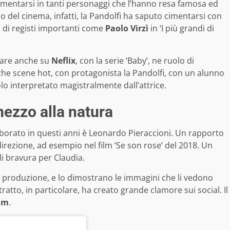
 cimentarsi in tanti personaggi che l’hanno resa famosa ed
 del cinema, infatti, la Pandolfi ha saputo cimentarsi con
di registi importanti come
Paolo Virzì
in ‘I più grandi di
care anche su
Neflix
, con la serie ‘Baby’, ne ruolo di
nche scene hot, con protagonista la Pandolfi, con un alunno
lo interpretato magistralmente dall’attrice.
 mezzo alla natura
borato in questi anni è Leonardo Pieraccioni. Un rapporto
a direzione, ad esempio nel film ‘Se son rose’ del 2018. Un
i bravura per Claudia.
 produzione, e lo dimostrano le immagini che li vedono
atto, in particolare, ha creato grande clamore sui social. Il
am
.