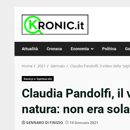
Skip
to
content
Attualità
Cronaca
Economia
Politica
Go
Home
2021
Gennaio
Claudia Pandolfi, il video della “pi
Gossip e Spettacolo
Claudia Pandolfi, il 
natura: non era sol
GENNARO DI FINIZIO
14 Gennaio 2021