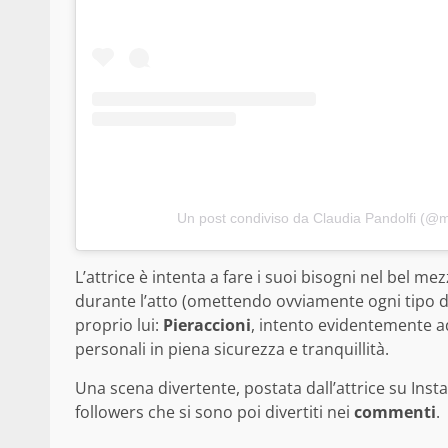
Un post condiviso da Claudia Pandolfi (@
L’attrice è intenta a fare i suoi bisogni nel bel me
durante l’atto (omettendo ovviamente ogni tipo d
proprio lui:
Pieraccioni
, intento evidentemente ad
personali in piena sicurezza e tranquillità.
Una scena divertente, postata dall’attrice su Ins
followers che si sono poi divertiti nei
commenti
.