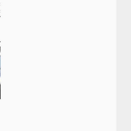
:
:
”