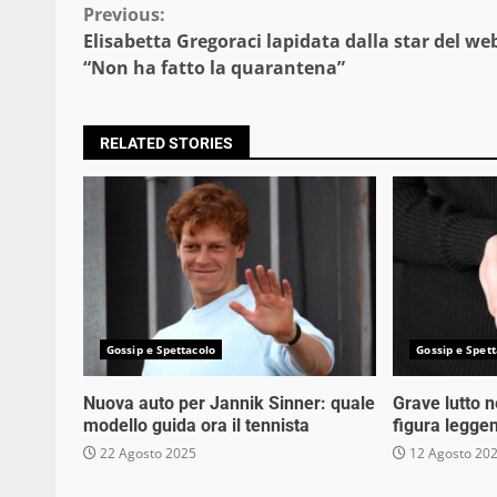
Continue
Previous:
Elisabetta Gregoraci lapidata dalla star del we
Reading
“Non ha fatto la quarantena”
RELATED STORIES
Gossip e Spettacolo
Gossip e Spett
Nuova auto per Jannik Sinner: quale
Grave lutto 
modello guida ora il tennista
figura legge
22 Agosto 2025
12 Agosto 20