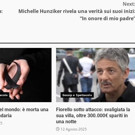
Next
b:
Michelle Hunziker rivela una verità sui suoi inizi
“In onore di mio padre
acolo
Gossip e Spettacolo
nel mondo: è morta una
Fiorello sotto attacco: svaligiata la
ndaria
sua villa, oltre 300.000€ spariti in
una notte
25
12 Agosto 2025