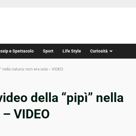
ssip e Spettacolo
Sport
Life Style
Curiosità
pì” nella natura: non era sola – VIDEO
video della “pipì” nella
a – VIDEO