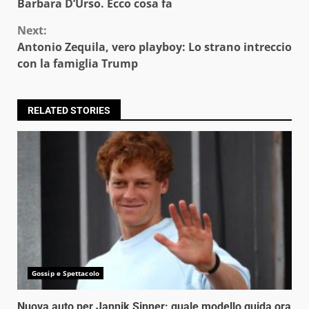
Reading
Barbara D’Urso. Ecco cosa fa
Next:
Antonio Zequila, vero playboy: Lo strano intreccio
con la famiglia Trump
RELATED STORIES
Gossip e Spettacolo
Nuova auto per Jannik Sinner: quale modello guida ora