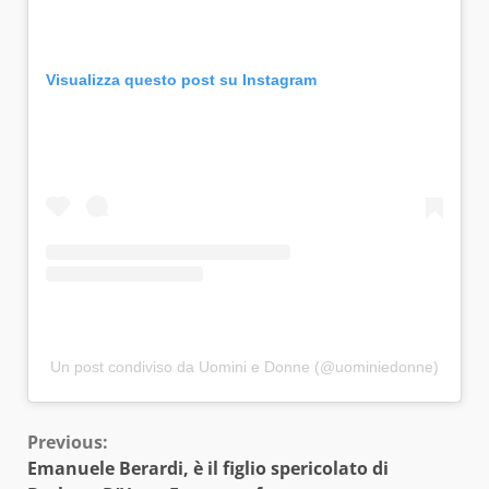
Visualizza questo post su Instagram
Un post condiviso da Uomini e Donne (@uominiedonne)
Continue
Previous:
Emanuele Berardi, è il figlio spericolato di