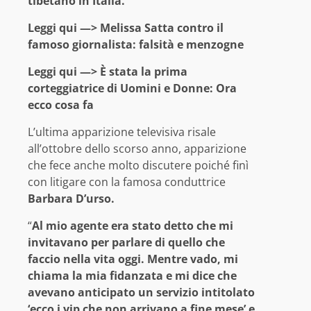
tibetano in Italia.
Leggi qui —>
Melissa Satta contro il
famoso giornalista: falsità e menzogne
Leggi qui —>
È stata la prima
corteggiatrice di Uomini e Donne: Ora
ecco cosa fa
L’ultima apparizione televisiva risale
all’ottobre dello scorso anno, apparizione
che fece anche molto discutere poiché finì
con litigare con la famosa conduttrice
Barbara D’urso.
“
Al mio agente era stato detto che mi
invitavano per parlare di quello che
faccio nella vita oggi. Mentre vado, mi
chiama la mia fidanzata e mi dice che
avevano anticipato un servizio intitolato
‘ecco i vip che non arrivano a fine mese’ e