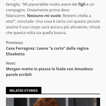
famiglia. “Mi piacerebbe molto avere dei
figli
e un
compagno. Ovviamente prima devo
fidanzarmi.
Nessuno mi vuole
. Resterò zitella a
vita?”, conclude. Una cosa è certa con questo piccolo
aiutino il suo corpo sarà ancora più attraente, chissà
che questa volta sia quella buona.
Continue
Previous:
Casa Ferragnez: Leone “a corte” dalla regina
Reading
Elisabetta
Next:
Morgan mette in piazza la faida con Amadeus:
parole orribili
RELATED STORIES