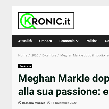
Skip
to
content
Attualità
Cronaca
Economia
Politica
Go
Home
2020
Dicembre
Meghan Markle dopo il ripudio real
Curiosità
Meghan Markle dopo 
alla sua passione: 
Rossana Muraca
14 Dicembre 2020