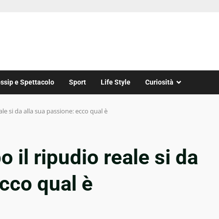
ssip e Spettacolo
Sport
Life Style
Curiosità
e si da alla sua passione: ecco qual è
il ripudio reale si da
ecco qual è