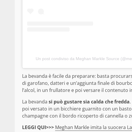
Un post condiviso da Meghan Markle Source (@m
La bevanda è facile da preparare: basta procurar
di garofano, datteri e un’aggiunta finale di bourbo
l’alcol, in un frullatore e poi versare il contenuto 
La bevanda
si può gustare sia calda che fredda
.
poi versato in un bicchiere guarnito con un basto
champagne con il bordo ricoperto di cannella o 
LEGGI QUI>>>
Meghan Markle imita la suocera Lad