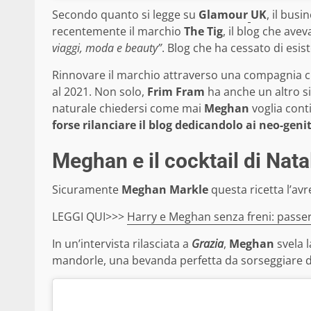
Secondo quanto si legge su
Glamour
UK
, il bus
recentemente il marchio
The Tig
, il blog che ave
viaggi, moda e beauty”
. Blog che ha cessato di esi
Rinnovare il marchio attraverso una compagnia
al 2021. Non solo,
Frim Fram
ha anche un altro si
naturale chiedersi come mai
Meghan
voglia conti
forse rilanciare il blog dedicandolo ai neo-geni
Meghan e il cocktail di Nata
Sicuramente
Meghan Markle
questa ricetta l’avr
LEGGI QUI>>>
Harry e Meghan senza freni: passera
In un’intervista rilasciata a
Grazia
,
Meghan
svela l
mandorle, una bevanda perfetta da sorseggiare dav