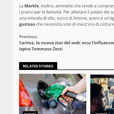
La
Markle
, inoltre, ammette che tende a comprar
i pranzi per le festività. Per allietare il palato de
una miscela di olio, succo di limone, acero e un’
gustoso
che necessita solo di mezz’ora di cottura
Continue
Previous:
Carima, la nuova star del web: ecco l’influence
Reading
ispira Tommaso Zorzi
RELATED STORIES
Curiosità
Curiosità