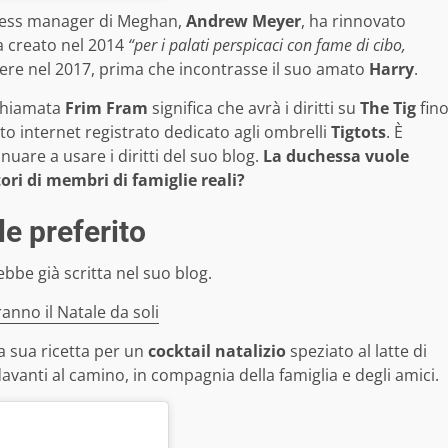
iness manager di Meghan,
Andrew Meyer
, ha rinnovato
va creato nel 2014
“per i palati perspicaci con fame di cibo,
stere nel 2017, prima che incontrasse il suo amato
Harry
.
 chiamata
Frim Fram
significa che avrà i diritti su
The Tig
fin
to internet registrato dedicato agli ombrelli
Tigtots
. È
nuare a usare i diritti del suo blog.
La duchessa vuole
tori di membri di famiglie reali?
le preferito
ebbe già scritta nel suo blog.
nno il Natale da soli
a sua ricetta per un
cocktail natalizio
speziato al latte di
anti al camino, in compagnia della famiglia e degli amici.