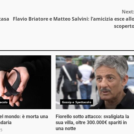
Next
casa
Flavio Briatore e Matteo Salvini: l’amicizia esce all
scopert
acolo
Gossip e Spettacolo
nel mondo: è morta una
Fiorello sotto attacco: svaligiata la
ndaria
sua villa, oltre 300.000€ spariti in
una notte
25