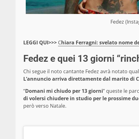
Fedez (Inst
LEGGI QUI>>>
C
hiara Ferragni: svelato nome de
Fedez e quei 13 giorni “rinc
Chi segue il noto cantante Fedez avrà notato qual
L’annuncio arriva direttamente dal marito di Ch
“
Domani mi chiudo per 13 giorni
” queste le par
di volersi chiudere in studio per le prossime d
però verso Natale.