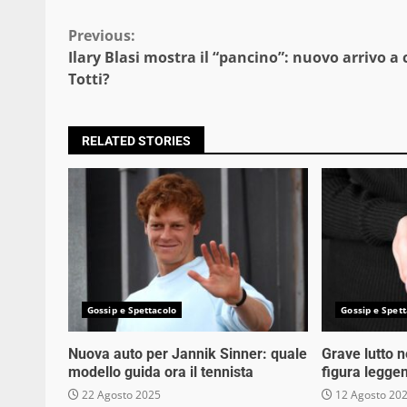
Continue
Previous:
Ilary Blasi mostra il “pancino”: nuovo arrivo a 
Reading
Totti?
RELATED STORIES
Gossip e Spettacolo
Gossip e Spett
Nuova auto per Jannik Sinner: quale
Grave lutto 
modello guida ora il tennista
figura legge
22 Agosto 2025
12 Agosto 20