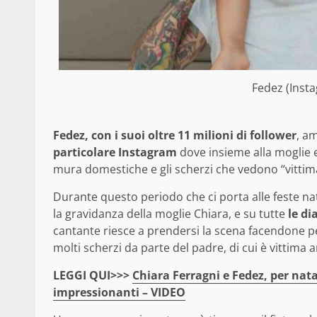
Fedez (Inst
Fedez, con i suoi oltre 11 milioni di follower
, am
particolare Instagram
dove insieme alla moglie e 
mura domestiche e gli scherzi che vedono “vittima
Durante questo periodo che ci porta alle feste na
la gravidanza della moglie Chiara, e su tutte
le di
cantante riesce a prendersi la scena facendone pe
molti scherzi da parte del padre, di cui è vittima 
LEGGI QUI>>>
Chiara Ferragni e Fedez, per nat
impressionanti – VIDEO