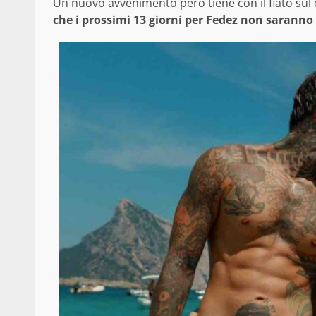
Un nuovo avvenimento però tiene con il fiato sul c
che i prossimi 13 giorni per Fedez non saranno a