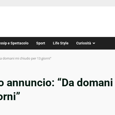
ssip e Spettacolo
Sport
Life Style
Curiosità
Da domani mi chiudo per 13 giorni”
no annuncio: “Da domani
orni”