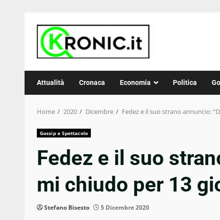
Skip
to
content
Attualità
Cronaca
Economia
Politica
Go
Home
2020
Dicembre
Fedez e il suo strano annuncio: “
Gossip e Spettacolo
Fedez e il suo stra
mi chiudo per 13 gi
Stefano Bisesto
5 Dicembre 2020